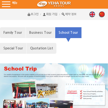
메뉴
로그인
회원 가입
예약 정보
Family Tour
Business Tour
School Tour
Special Tour
Quotation List